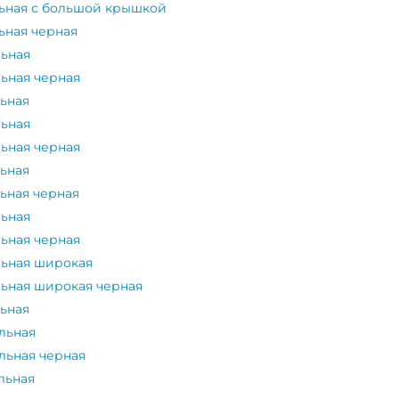
льная с большой крышкой
ьная черная
льная
льная черная
льная
льная
льная черная
льная
ьная черная
льная
льная черная
льная широкая
льная широкая черная
льная
льная
льная черная
льная