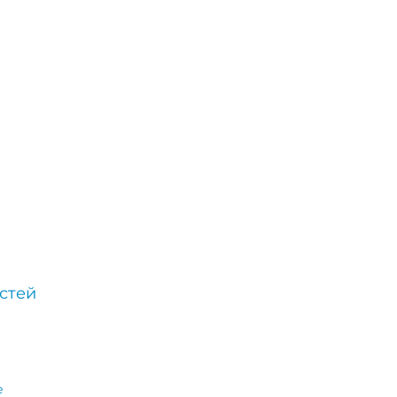
стей
е