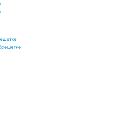
я
я
решетке
обрешетке